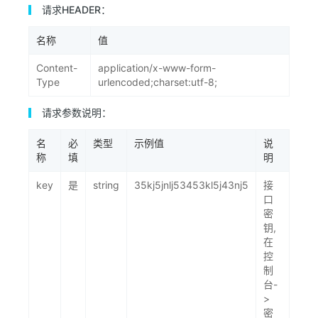
请求HEADER：
名称
值
Content-
application/x-www-form-
Type
urlencoded;charset:utf-8;
请求参数说明：
名
必
类型
示例值
说
称
填
明
key
是
string
35kj5jnlj53453kl5j43nj5
接
口
密
钥,
在
控
制
台-
>
密