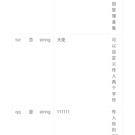
钥
管
理
查
看
txt
否
string
大佬
可
以
自
定
义
传
入
两
个
字
符
qq
是
string
111111
传
入
你
的