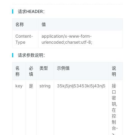
请求HEADER：
名称
值
Content-
application/x-www-form-
Type
urlencoded;charset:utf-8;
请求参数说明：
名
必
类型
示例值
说
称
填
明
key
是
string
35kj5jnlj53453kl5j43nj5
接
口
密
钥,
在
控
制
台-
>