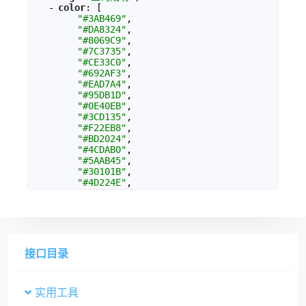
-
"
color
"
: [
"#3AB469"
,
"#DA8324"
,
"#8069C9"
,
"#7C3735"
,
"#CE33C0"
,
"#692AF3"
,
"#EAD7A4"
,
"#95DB1D"
,
"#0E40EB"
,
"#3CD135"
,
"#F22EB8"
,
"#BD2024"
,
"#4CDAB0"
,
"#5AAB45"
,
"#30101B"
,
"#4D224E"
,
"#245FA4"
,
"#093262"
,
"#B60FE2"
,
"#3CAD05"
]
}
接口目录
实用工具