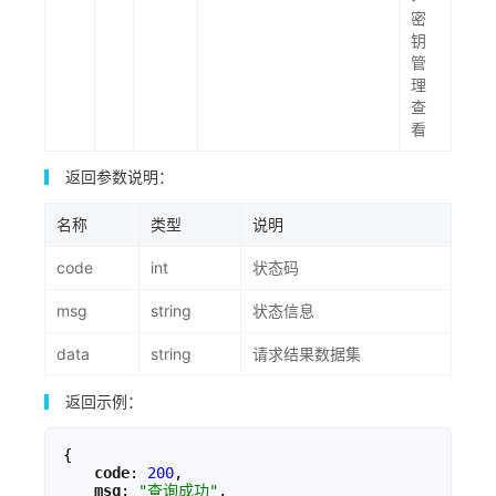
密
钥
管
理
查
看
返回参数说明：
名称
类型
说明
code
int
状态码
msg
string
状态信息
data
string
请求结果数据集
返回示例：
{
"
code
"
: 
200
,
"
msg
"
: 
"查询成功"
,